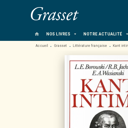
MENU
RECHERCHE
CONTENU
home
arrow_drop_down
arrow_drop
NOS LIVRES
NOTRE ACTUALITÉ
Accueil
Grasset
Littérature française
Kant int
•
•
•