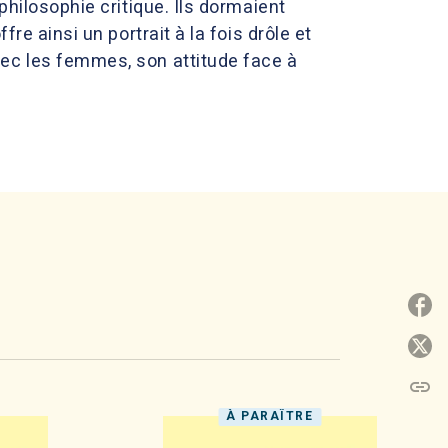
philosophie critique. Ils dormaient
re ainsi un portrait à la fois drôle et
vec les femmes, son attitude face à
P
P
link
C
À PARAÎTRE