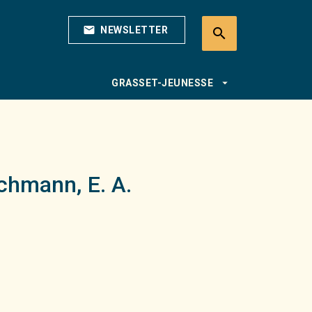
mail
NEWSLETTER
search
search
arrow_drop_down
GRASSET-JEUNESSE
achmann
,
E. A.