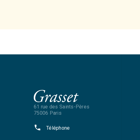
61 rue des Saints-Pères
75006 Paris
phone
Téléphone