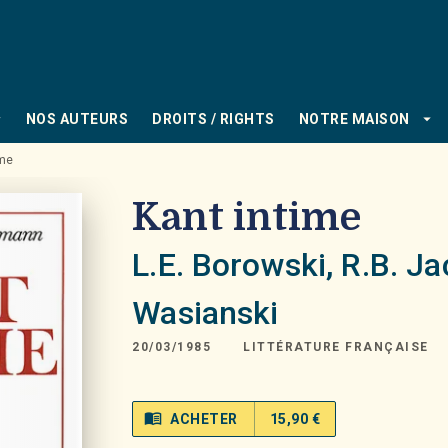
PIED DE PAGE
_down
arrow_drop_down
NOS AUTEURS
DROITS / RIGHTS
NOTRE MAISON
ime
Kant intime
L.E. Borowski
,
R.B. J
Wasianski
20/03/1985
LITTÉRATURE FRANÇAISE
menu_book
ACHETER
15,90 €