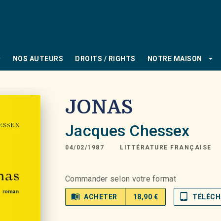
PIED DE PAGE
_down
arrow_drop_down
NOS AUTEURS
DROITS / RIGHTS
NOTRE MAISON
JONAS
Jacques Chessex
04/02/1987
LITTÉRATURE FRANÇAISE
Commander selon votre format
menu_book
tablet_mac
ACHETER
18,90 €
TÉLÉCH