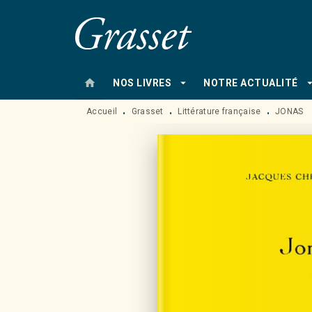
MENU
RECHERCHE
CONTENU
home
arrow_drop_down
arrow_drop
NOS LIVRES
NOTRE ACTUALITÉ
Accueil
Grasset
Littérature française
JONAS
•
•
•