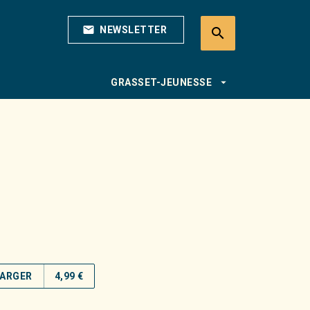
mail
NEWSLETTER
search
search
arrow_drop_down
GRASSET-JEUNESSE
ARGER
4,99 €