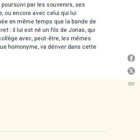
 poursuivi par les souvenirs, ses
, ou encore avec celui qui lui
donnée en même temps que la bande de
 : il lui est né un fils de Jonas, qui
collège avec, peut-être, les mêmes
ique homonyme, va dériver dans cette
P
P
link
C