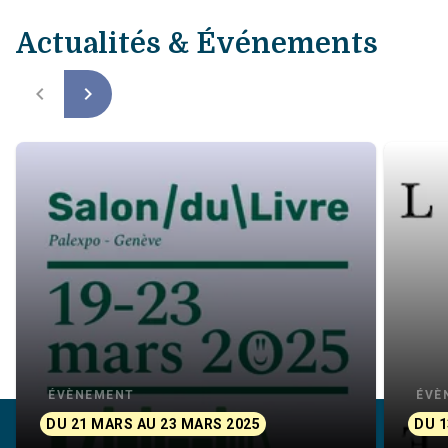
Actualités & Événements
navigate_before
navigate_next
ÉVÈNEMENT
ÉVÈ
DU 21 MARS AU 23 MARS 2025
DU 1