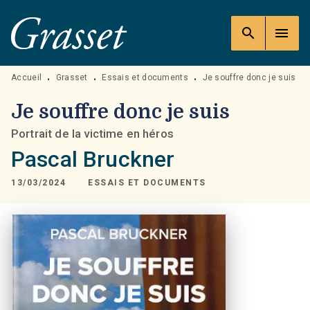
MENU
RECHERCHE
CONTENU
search
menu
PIED DE PAGE
Accueil
Grasset
Essais et documents
Je souffre donc je suis
•
•
•
Je souffre donc je suis
Portrait de la victime en héros
Pascal Bruckner
13/03/2024
ESSAIS ET DOCUMENTS