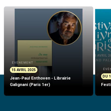
ÉVÈNEMENT
ÉVÈ
15 AVRIL 2025
DU 1
Jean-Paul Enthoven - Librairie
Galignani (Paris 1er)
Festi