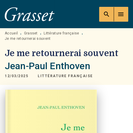
MENU
RECHERCHE
CONTENU
search
menu
PIED DE PAGE
Accueil
Grasset
Littérature française
•
•
•
Je me retournerai souvent
Je me retournerai souvent
Jean-Paul Enthoven
12/03/2025
LITTÉRATURE FRANÇAISE