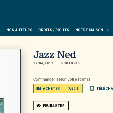
PIED DE PAGE
_down
arrow_drop_down
NOS AUTEURS
DROITS / RIGHTS
NOTRE MAISON
Jazz Ned
19/04/2017
FORTUNIO
Commander selon votre format
menu_book
tablet_mac
ACHETER
7,50 €
TÉLÉCH
visibility
FEUILLETER