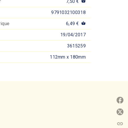
r
7,50 €
shopping_basket
9791032100318
rique
6,49 €
shopping_basket
19/04/2017
3615259
112mm x 180mm
P
P
link
C