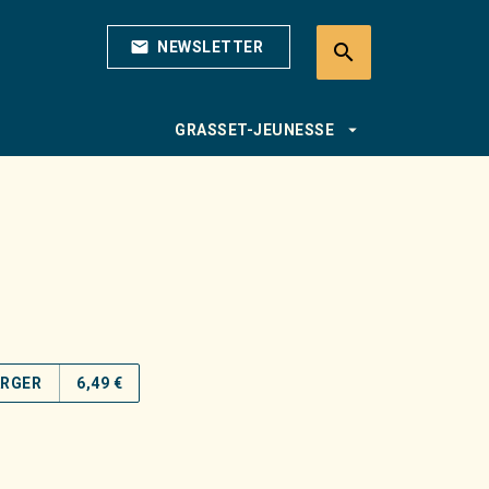
mail
NEWSLETTER
search
search
arrow_drop_down
GRASSET-JEUNESSE
ARGER
6,49 €