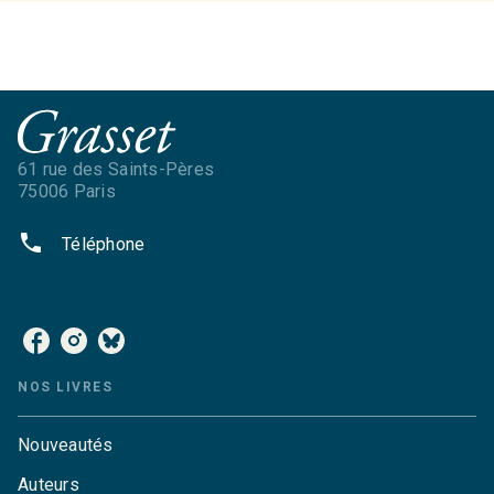
61 rue des Saints-Pères
75006 Paris
phone
Téléphone
NOS RÉSEAUX
NOS LIVRES
Nouveautés
Auteurs