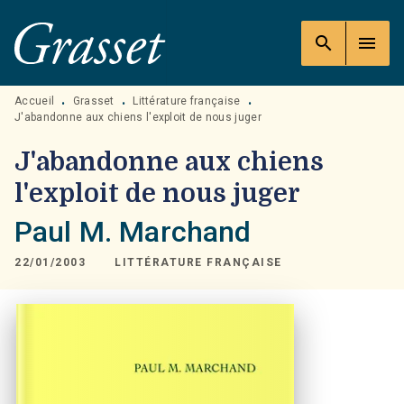
MENU
RECHERCHE
CONTENU
search
menu
PIED DE PAGE
Accueil
Grasset
Littérature française
•
•
•
J'abandonne aux chiens l'exploit de nous juger
J'abandonne aux chiens
l'exploit de nous juger
Paul M. Marchand
22/01/2003
LITTÉRATURE FRANÇAISE