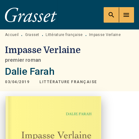
MENU
RECHERCHE
CONTENU
search
menu
PIED DE PAGE
Accueil
Grasset
Littérature française
Impasse Verlaine
•
•
•
Impasse Verlaine
premier roman
Dalie Farah
03/04/2019
LITTÉRATURE FRANÇAISE