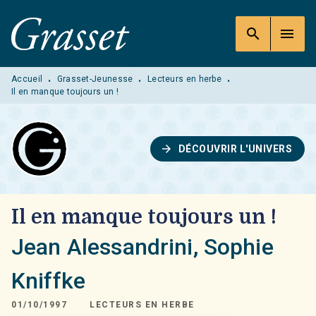
MENU
RECHERCHE
CONTENU
search
menu
PIED DE PAGE
Accueil
Grasset-Jeunesse
Lecteurs en herbe
•
•
•
Il en manque toujours un !
arrow_forward
DÉCOUVRIR L'UNIVERS
Il en manque toujours un !
Jean Alessandrini
,
Sophie
Kniffke
01/10/1997
LECTEURS EN HERBE