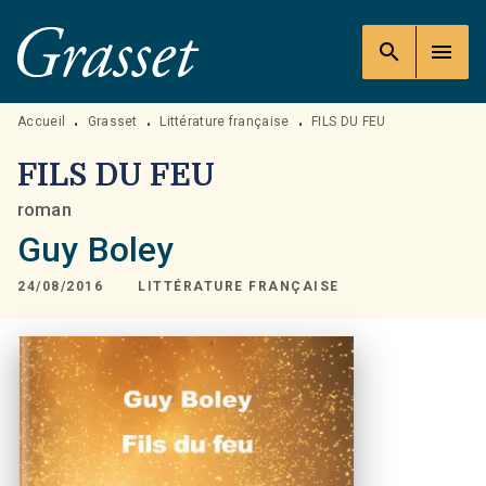
MENU
RECHERCHE
CONTENU
search
menu
PIED DE PAGE
Accueil
Grasset
Littérature française
FILS DU FEU
•
•
•
FILS DU FEU
roman
Guy Boley
24/08/2016
LITTÉRATURE FRANÇAISE