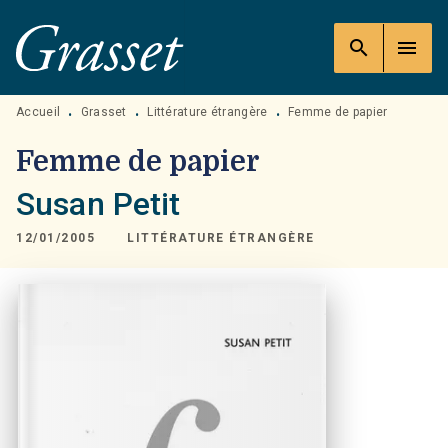
MENU
RECHERCHE
CONTENU
search
menu
PIED DE PAGE
Accueil
Grasset
Littérature étrangère
Femme de papier
•
•
•
Femme de papier
Susan Petit
12/01/2005
LITTÉRATURE ÉTRANGÈRE