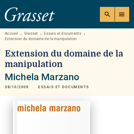
MENU
RECHERCHE
CONTENU
search
menu
PIED DE PAGE
Accueil
Grasset
Essais et documents
•
•
•
Extension du domaine de la manipulation
Extension du domaine de la
manipulation
Michela Marzano
08/10/2008
ESSAIS ET DOCUMENTS