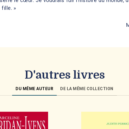
erre le cœur. Je voudrais fuir l’histoire du monde, du
ille. »
M
D'autres livres
DU MÊME AUTEUR
DE LA MÊME COLLECTION