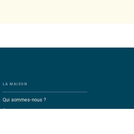
LA MAISON
Qui sommes-nous ?
Contactez-nous
Questions fréquentes
Envoyer un manuscrit