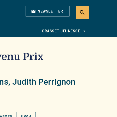
mail
NEWSLETTER
search
search
arrow_drop_down
GRASSET-JEUNESSE
evenu Prix
ens
,
Judith Perrignon
ARGER
5,99 €