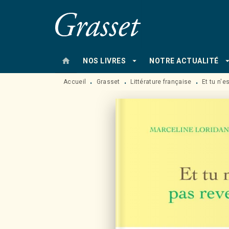
MENU
RECHERCHE
CONTENU
home
arrow_drop_down
arrow_drop
NOS LIVRES
NOTRE ACTUALITÉ
Accueil
Grasset
Littérature française
Et tu n'e
•
•
•