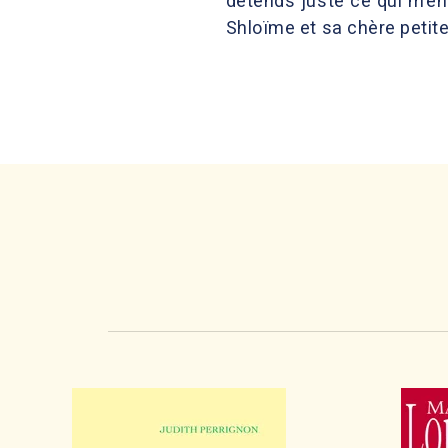
détends juste ce qui m’ens
Shloïme et sa chère petite f