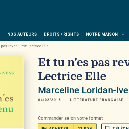
PIED DE PAGE
_down
arrow_drop_down
NOS AUTEURS
DROITS / RIGHTS
NOTRE MAISON
s pas revenu Prix Lectrice Elle
Et tu n'es pas r
Lectrice Elle
Marceline Loridan-Iv
04/02/2015
LITTÉRATURE FRANÇAISE
Commander selon votre format
menu_book
tablet_mac
ACHETER
12,90 €
TÉLÉCH