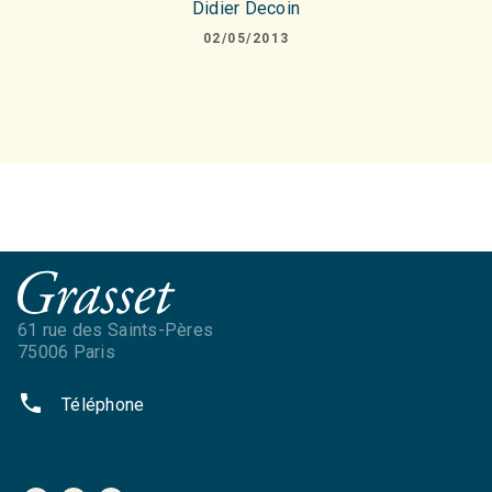
Didier Decoin
02/05/2013
61 rue des Saints-Pères
75006 Paris
phone
Téléphone
NOS RÉSEAUX