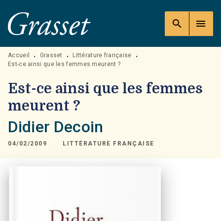
MENU
RECHERCHE
CONTENU
search
menu
PIED DE PAGE
Accueil
Grasset
Littérature française
•
•
•
Est-ce ainsi que les femmes meurent ?
Est-ce ainsi que les femmes
meurent ?
Didier Decoin
04/02/2009
LITTÉRATURE FRANÇAISE