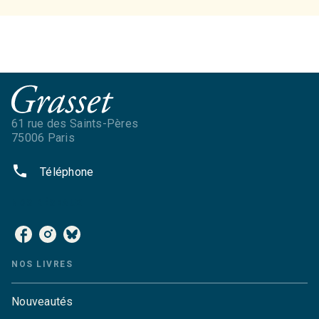
61 rue des Saints-Pères
75006 Paris
phone
Téléphone
NOS RÉSEAUX
NOS LIVRES
Nouveautés