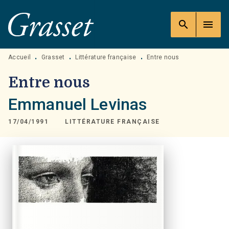
MENU
RECHERCHE
CONTENU
search
menu
PIED DE PAGE
Accueil
Grasset
Littérature française
Entre nous
•
•
•
Entre nous
Emmanuel Levinas
17/04/1991
LITTÉRATURE FRANÇAISE