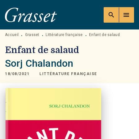
MENU
RECHERCHE
CONTENU
search
menu
PIED DE PAGE
Accueil
Grasset
Littérature française
Enfant de salaud
•
•
•
Enfant de salaud
Sorj Chalandon
18/08/2021
LITTÉRATURE FRANÇAISE