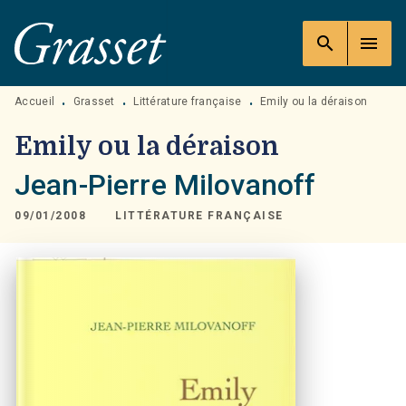
MENU
RECHERCHE
CONTENU
search
menu
PIED DE PAGE
Accueil
Grasset
Littérature française
Emily ou la déraison
•
•
•
Emily ou la déraison
Jean-Pierre Milovanoff
09/01/2008
LITTÉRATURE FRANÇAISE