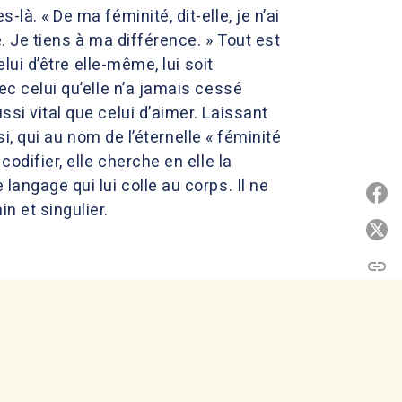
là. « De ma féminité, dit-elle, je n’ai
é. Je tiens à ma différence. » Tout est
elui d’être elle-même, lui soit
ec celui qu’elle n’a jamais cessé
ssi vital que celui d’aimer. Laissant
ssi, qui au nom de l’éternelle « féminité
codifier, elle cherche en elle la
langage qui lui colle au corps. Il ne
P
n et singulier.
P
link
C