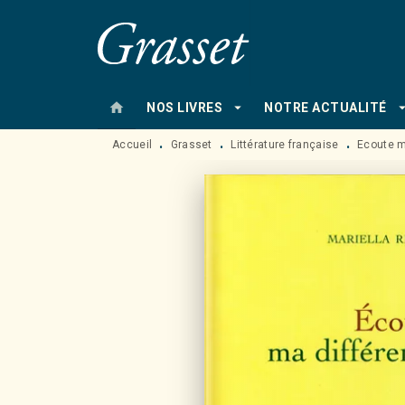
MENU
RECHERCHE
CONTENU
home
arrow_drop_down
arrow_drop
NOS LIVRES
NOTRE ACTUALITÉ
Accueil
Grasset
Littérature française
Ecoute m
•
•
•