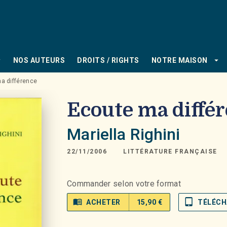
PIED DE PAGE
_down
arrow_drop_down
NOS AUTEURS
DROITS / RIGHTS
NOTRE MAISON
a différence
Ecoute ma diffé
Mariella Righini
22/11/2006
LITTÉRATURE FRANÇAISE
Commander selon votre format
menu_book
tablet_mac
ACHETER
15,90 €
TÉLÉCH