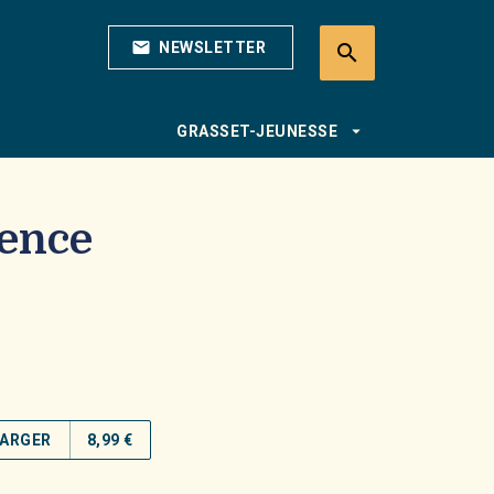
mail
NEWSLETTER
search
search
arrow_drop_down
GRASSET-JEUNESSE
rence
ARGER
8,99 €