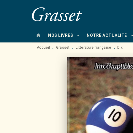
MENU
RECHERCHE
CONTENU
home
arrow_drop_down
arrow_drop
NOS LIVRES
NOTRE ACTUALITÉ
Accueil
Grasset
Littérature française
Dix
•
•
•