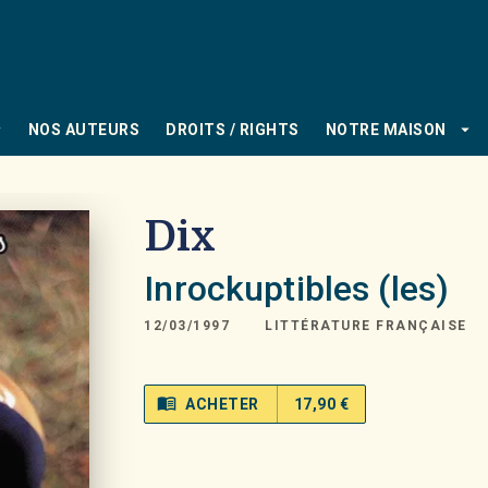
PIED DE PAGE
_down
arrow_drop_down
NOS AUTEURS
DROITS / RIGHTS
NOTRE MAISON
Dix
Inrockuptibles (les)
12/03/1997
LITTÉRATURE FRANÇAISE
menu_book
ACHETER
17,90 €