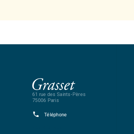
61 rue des Saints-Pères
75006 Paris
phone
Téléphone
NOS RÉSEAUX