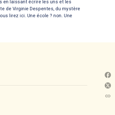
s en laissant écrire les uns et les
te de Virginie Despentes, du mystère
us lirez ici. Une école ? non. Une
P
P
link
C