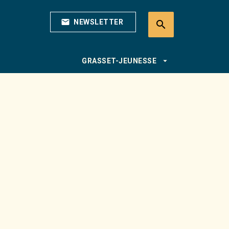
mail
NEWSLETTER
search
search
arrow_drop_down
GRASSET-JEUNESSE