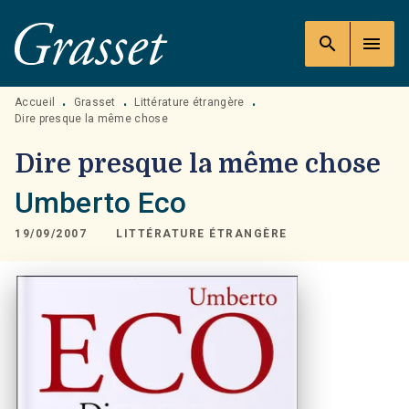
MENU
RECHERCHE
CONTENU
search
menu
PIED DE PAGE
Accueil
Grasset
Littérature étrangère
•
•
•
Dire presque la même chose
Dire presque la même chose
Umberto Eco
19/09/2007
LITTÉRATURE ÉTRANGÈRE