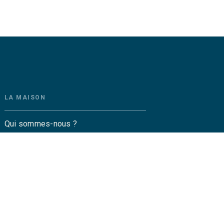
LA MAISON
Qui sommes-nous ?
Contactez-nous
Questions fréquentes
Envoyer un manuscrit
Service de presse
Droits