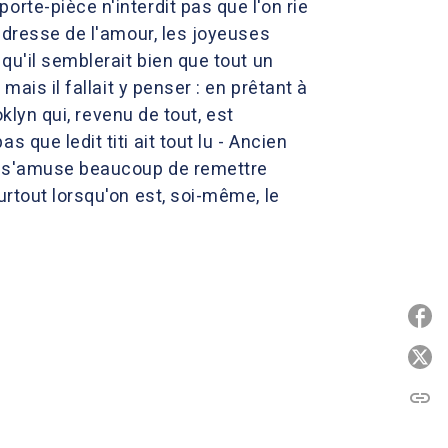
rte-pièce n'interdit pas que l'on rie
endresse de l'amour, les joyeuses
qu'il semblerait bien que tout un
mais il fallait y penser : en prêtant à
oklyn qui, revenu de tout, est
que ledit titi ait tout lu - Ancien
et s'amuse beaucoup de remettre
urtout lorsqu'on est, soi-même, le
P
P
link
C