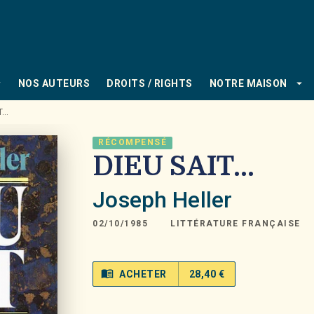
PIED DE PAGE
_down
arrow_drop_down
NOS AUTEURS
DROITS / RIGHTS
NOTRE MAISON
...
RÉCOMPENSÉ
DIEU SAIT...
Joseph Heller
02/10/1985
LITTÉRATURE FRANÇAISE
menu_book
ACHETER
28,40 €