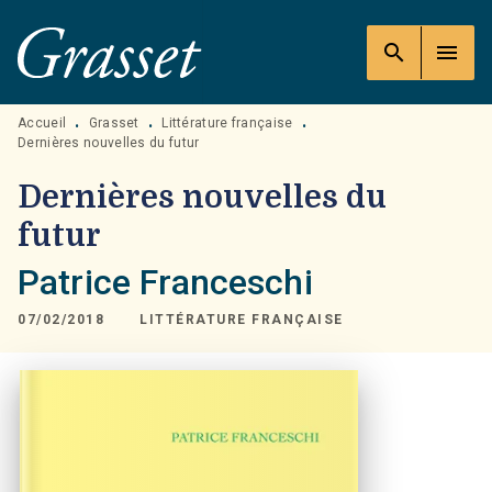
MENU
RECHERCHE
CONTENU
search
menu
PIED DE PAGE
Accueil
Grasset
Littérature française
•
•
•
Dernières nouvelles du futur
Dernières nouvelles du
futur
Patrice Franceschi
07/02/2018
LITTÉRATURE FRANÇAISE