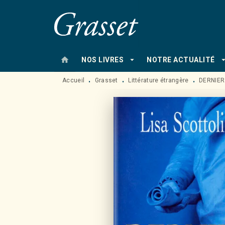
MENU
RECHERCHE
CONTENU
home
arrow_drop_down
arrow_drop
NOS LIVRES
NOTRE ACTUALITÉ
Accueil
Grasset
Littérature étrangère
DERNIE
•
•
•