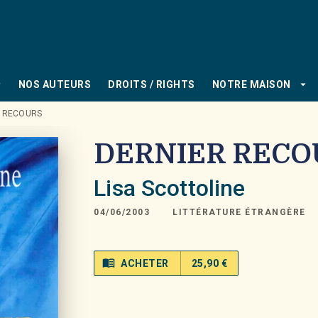
PIED DE PAGE
_down
arrow_drop_down
NOS AUTEURS
DROITS / RIGHTS
NOTRE MAISON
R RECOURS
DERNIER RECO
Lisa Scottoline
04/06/2003
LITTÉRATURE ÉTRANGÈRE
menu_book
ACHETER
25,90 €