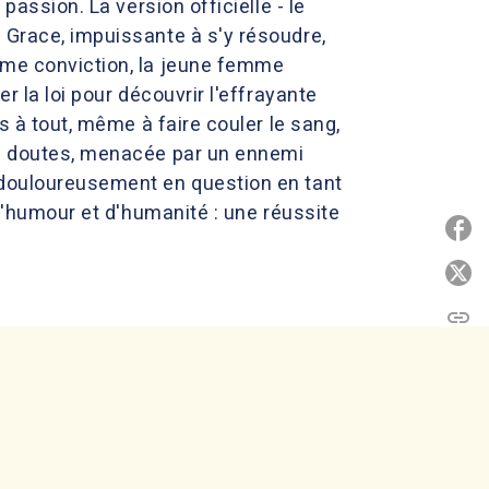
passion. La version officielle - le
 Grace, impuissante à s'y résoudre,
ime conviction, la jeune femme
r la loi pour découvrir l'effrayante
s à tout, même à faire couler le sang,
de doutes, menacée par un ennemi
t douloureusement en question en tant
 d'humour et d'humanité : une réussite
P
P
link
C