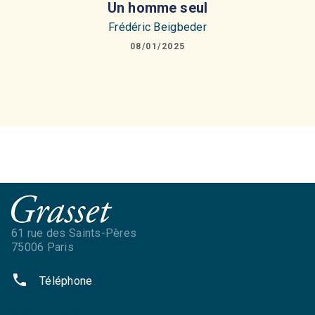
Un homme seul
Frédéric Beigbeder
08/01/2025
61 rue des Saints-Pères
75006 Paris
phone
Téléphone
NOS RÉSEAUX