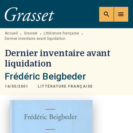
MENU
RECHERCHE
CONTENU
search
menu
PIED DE PAGE
Accueil
Grasset
Littérature française
•
•
•
Dernier inventaire avant liquidation
Dernier inventaire avant
liquidation
Frédéric Beigbeder
16/05/2001
LITTÉRATURE FRANÇAISE