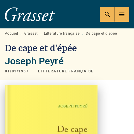
MENU
RECHERCHE
CONTENU
search
menu
PIED DE PAGE
Accueil
Grasset
Littérature française
De cape et d'épée
•
•
•
De cape et d'épée
Joseph Peyré
01/01/1967
LITTÉRATURE FRANÇAISE