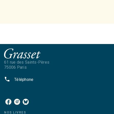
61 rue des Saints-Pères
75006 Paris
phone
Téléphone
NOS RÉSEAUX
NOS LIVRES