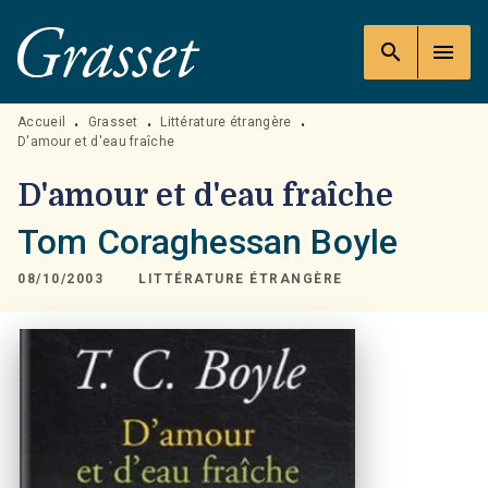
MENU
RECHERCHE
CONTENU
search
menu
PIED DE PAGE
Accueil
Grasset
Littérature étrangère
•
•
•
D'amour et d'eau fraîche
D'amour et d'eau fraîche
Tom Coraghessan Boyle
08/10/2003
LITTÉRATURE ÉTRANGÈRE