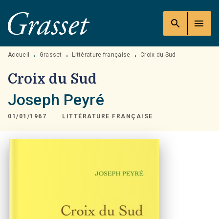
MENU
RECHERCHE
CONTENU
search
menu
PIED DE PAGE
Accueil
Grasset
Littérature française
Croix du Sud
•
•
•
Croix du Sud
Joseph Peyré
01/01/1967
LITTÉRATURE FRANÇAISE