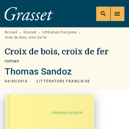
MENU
RECHERCHE
CONTENU
search
menu
PIED DE PAGE
Accueil
Grasset
Littérature française
•
•
•
Croix de bois, croix de fer
Croix de bois, croix de fer
roman
Thomas Sandoz
04/05/2016
LITTÉRATURE FRANÇAISE