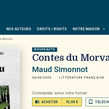
PIED DE PAGE
_down
arrow_drop_down
NOS AUTEURS
DROITS / RIGHTS
NOTRE MAISON
du Morvan
NOUVEAUTÉ
Contes du Morv
Maud Simonnot
06/05/2026
LITTÉRATURE FRANÇAISE
Commander selon votre format
menu_book
tablet_mac
ACHETER
15,90 €
TÉLÉCH