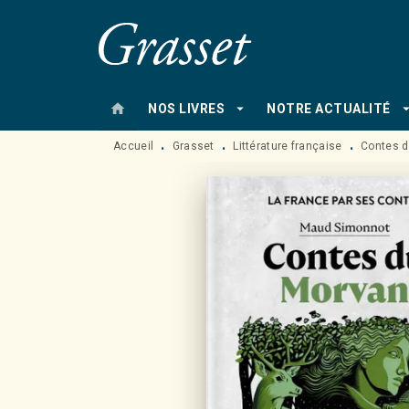
MENU
RECHERCHE
CONTENU
home
arrow_drop_down
arrow_drop
NOS LIVRES
NOTRE ACTUALITÉ
Accueil
Grasset
Littérature française
Contes 
•
•
•