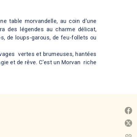
une table morvandelle, au coin d'une
ra des légendes au charme délicat,
s, de loups-garous, de feu-follets ou
uvages vertes et brumeuses, hantées
agie et de rêve. C'est un Morvan riche
P
P
link
C