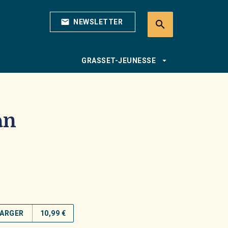
mail
NEWSLETTER
search
search
arrow_drop_down
GRASSET-JEUNESSE
an
ARGER
10,99 €