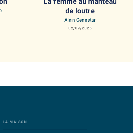
on
La femme au manteau
de loutre
o
Alain Genestar
02/09/2026
LA MAISON