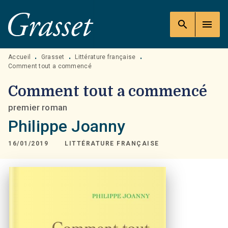
MENU
RECHERCHE
CONTENU
search
menu
PIED DE PAGE
Accueil
Grasset
Littérature française
•
•
•
Comment tout a commencé
Comment tout a commencé
premier roman
Philippe Joanny
16/01/2019
LITTÉRATURE FRANÇAISE