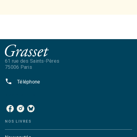
61 rue des Saints-Pères
75006 Paris
phone
Téléphone
NOS RÉSEAUX
NOS LIVRES