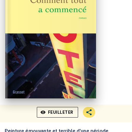
visibility
FEUILLETER
Peinture émouvante et terrible d'une période