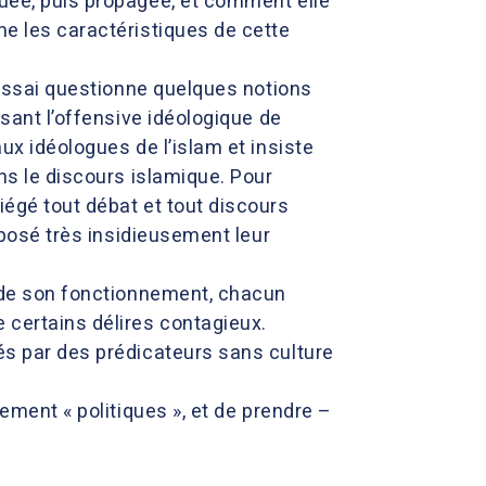
nuée, puis propagée, et comment elle
me les caractéristiques de cette
t essai questionne quelques notions
isant l’offensive idéologique de
ux idéologues de l’islam et insiste
ans le discours islamique. Pour
iégé tout débat et tout discours
imposé très insidieusement leur
és de son fonctionnement, chacun
 certains délires contagieux.
és par des prédicateurs sans culture
lement « politiques », et de prendre –