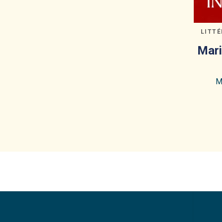
LITT
Mari
M