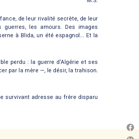
M.S.
fance, de leur rivalité secrète, de leur
es guerres, les amours. Des images
rne à Blida, un été espagnol... Et la
le perdu : la guerre d'Algérie et ses
par la mère —, le désir, la trahison.
 le survivant adresse au frère disparu
P