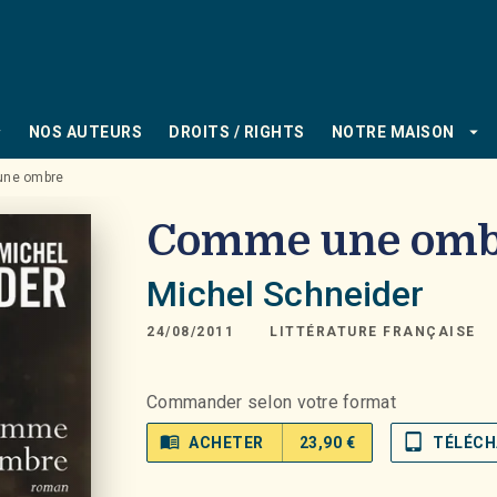
PIED DE PAGE
_down
arrow_drop_down
NOS AUTEURS
DROITS / RIGHTS
NOTRE MAISON
ne ombre
Comme une omb
Michel Schneider
24/08/2011
LITTÉRATURE FRANÇAISE
Commander selon votre format
menu_book
tablet_mac
ACHETER
23,90 €
TÉLÉCH