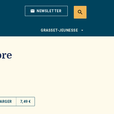
mail
NEWSLETTER
search
search
arrow_drop_down
GRASSET-JEUNESSE
re
ARGER
7,49 €