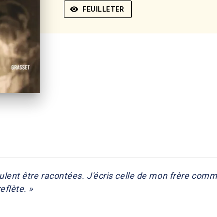
visibility
FEUILLETER
 veulent être racontées. J'écris celle de mon frère co
eflète. »