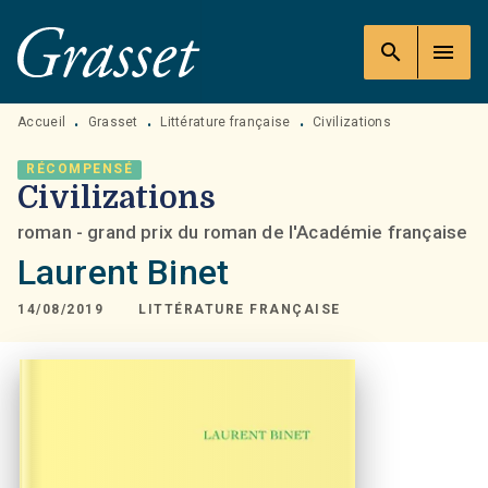
MENU
RECHERCHE
CONTENU
search
menu
PIED DE PAGE
Accueil
Grasset
Littérature française
Civilizations
•
•
•
RÉCOMPENSÉ
Civilizations
roman - grand prix du roman de l'Académie française
Laurent Binet
14/08/2019
LITTÉRATURE FRANÇAISE