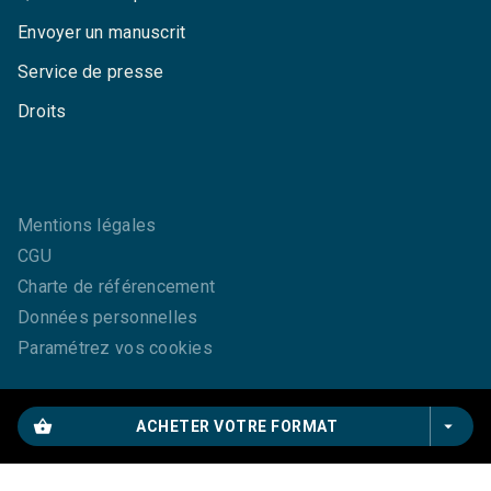
Envoyer un manuscrit
Service de presse
Droits
Mentions légales
CGU
Charte de référencement
Données personnelles
Paramétrez vos cookies
shopping_basket
arrow_drop_down
ACHETER VOTRE FORMAT
GRASSET© 2026