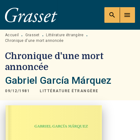
MENU
RECHERCHE
CONTENU
search
menu
PIED DE PAGE
Accueil
Grasset
Littérature étrangère
•
•
•
Chronique d'une mort annoncée
Chronique d'une mort
annoncée
Gabriel García Márquez
09/12/1981
LITTÉRATURE ÉTRANGÈRE