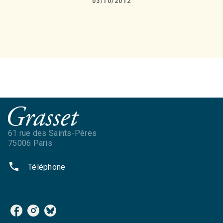
03/10/2012
61 rue des Saints-Pères
75006 Paris
phone
Téléphone
NOS RÉSEAUX