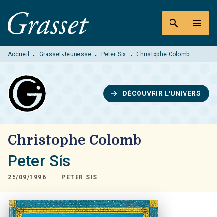
MENU
RECHERCHE
CONTENU
search
menu
PIED DE PAGE
Accueil
Grasset-Jeunesse
Peter Sis
Christophe Colomb
•
•
•
arrow_forward
DÉCOUVRIR L'UNIVERS
Christophe Colomb
Peter Sís
25/09/1996
PETER SIS