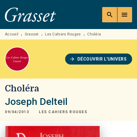
MENU
RECHERCHE
CONTENU
search
menu
PIED DE PAGE
Accueil
Grasset
Les Cahiers Rouges
Choléra
•
•
•
arrow_forward
DÉCOUVRIR L'UNIVERS
Choléra
Joseph Delteil
09/04/2013
LES CAHIERS ROUGES