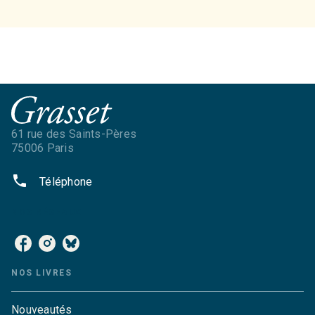
61 rue des Saints-Pères
75006 Paris
phone
Téléphone
NOS RÉSEAUX
NOS LIVRES
Nouveautés