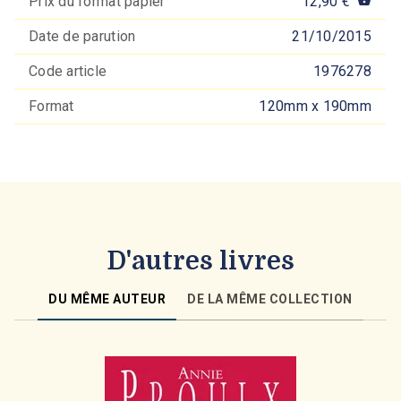
Prix du format papier
12,90 €
shopping_basket
Date de parution
21/10/2015
Code article
1976278
Format
120mm x 190mm
D'autres livres
DU MÊME AUTEUR
DE LA MÊME COLLECTION