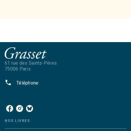
61 rue des Saints-Pères
75006 Paris
phone
Téléphone
NOS RÉSEAUX
NOS LIVRES