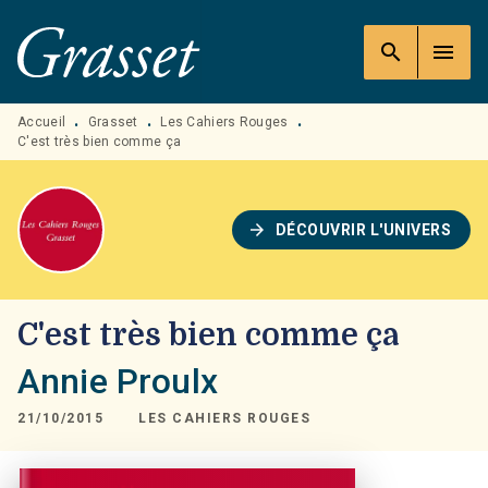
MENU
RECHERCHE
CONTENU
search
menu
PIED DE PAGE
Accueil
Grasset
Les Cahiers Rouges
•
•
•
C'est très bien comme ça
arrow_forward
DÉCOUVRIR L'UNIVERS
C'est très bien comme ça
Annie Proulx
21/10/2015
LES CAHIERS ROUGES