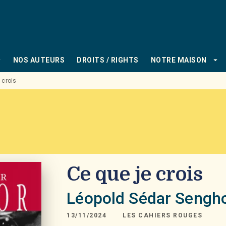
PIED DE PAGE
_down
arrow_drop_down
NOS AUTEURS
DROITS / RIGHTS
NOTRE MAISON
 crois
Ce que je crois
Léopold Sédar Sengh
13/11/2024
LES CAHIERS ROUGES