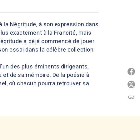
e à la Négritude, à son expression dans
 plus exactement à la Francité, mais
la Négritude a déjà commencé de jouer
son essai dans la célèbre collection
 l'un des plus éminents dirigeants,
P
e et de sa mémoire. De la poésie à
rsel, où chacun pourra retrouver sa
P
link
C