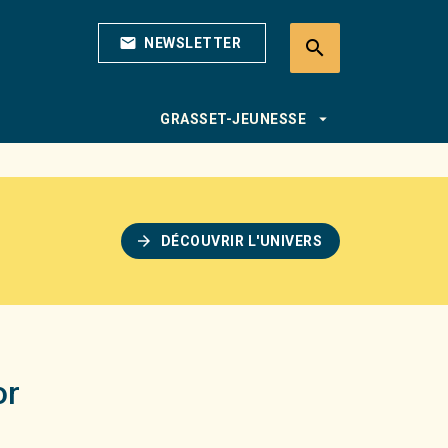
mail
NEWSLETTER
search
search
arrow_drop_down
GRASSET-JEUNESSE
arrow_forward
DÉCOUVRIR L'UNIVERS
or