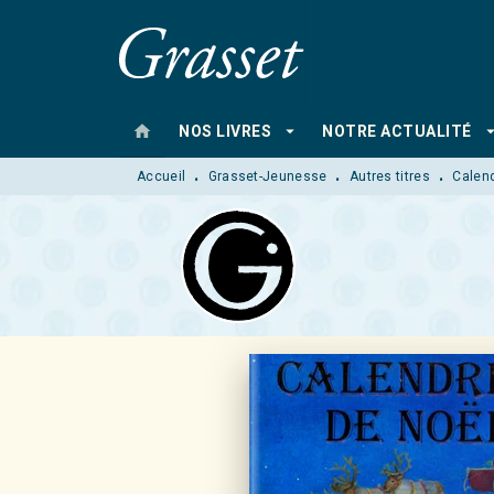
MENU
RECHERCHE
CONTENU
home
arrow_drop_down
arrow_drop
NOS LIVRES
NOTRE ACTUALITÉ
Accueil
Grasset-Jeunesse
Autres titres
Calend
•
•
•