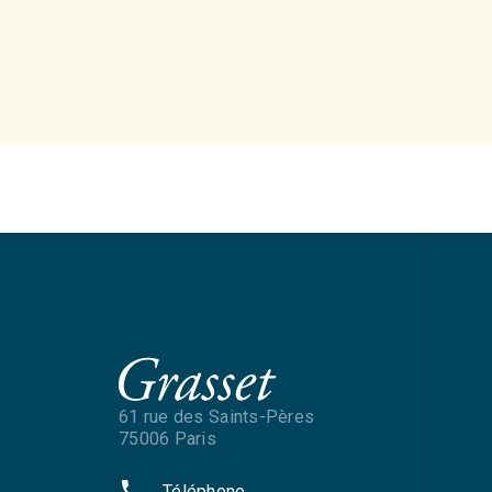
61 rue des Saints-Pères
75006 Paris
phone
Téléphone