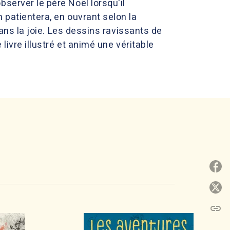
server le père Noël lorsqu'il
 patientera, en ouvrant selon la
dans la joie. Les dessins ravissants de
livre illustré et animé une véritable
P
P
link
C