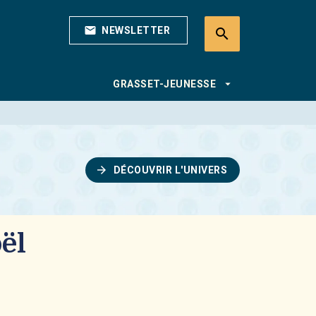
mail
NEWSLETTER
search
search
arrow_drop_down
GRASSET-JEUNESSE
arrow_forward
DÉCOUVRIR L'UNIVERS
ël