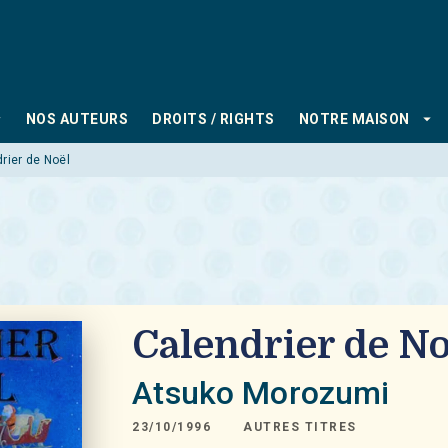
PIED DE PAGE
_down
arrow_drop_down
NOS AUTEURS
DROITS / RIGHTS
NOTRE MAISON
rier de Noël
Calendrier de No
Atsuko Morozumi
23/10/1996
AUTRES TITRES