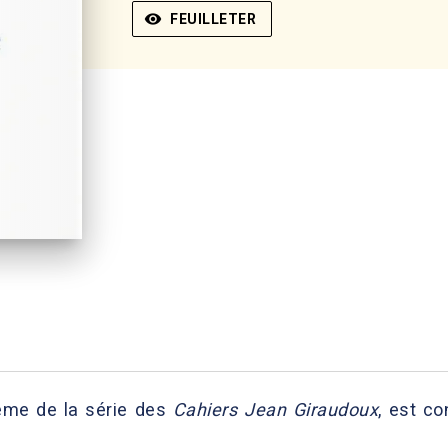
visibility
FEUILLETER
ième de la série des
Cahiers Jean Giraudoux
, est c