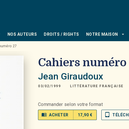
PIED DE PAGE
_down
arrow_drop_down
NOS AUTEURS
DROITS / RIGHTS
NOTRE MAISON
numéro 27
Cahiers numéro
Jean Giraudoux
03/02/1999
LITTÉRATURE FRANÇAISE
Commander selon votre format
menu_book
tablet_mac
ACHETER
17,90 €
TÉLÉCH