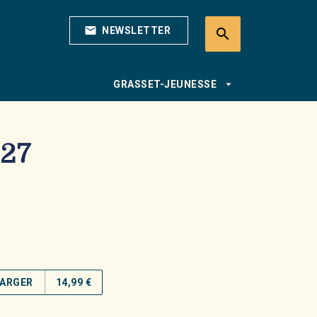
mail
NEWSLETTER
search
search
arrow_drop_down
GRASSET-JEUNESSE
 27
ARGER
14,99 €