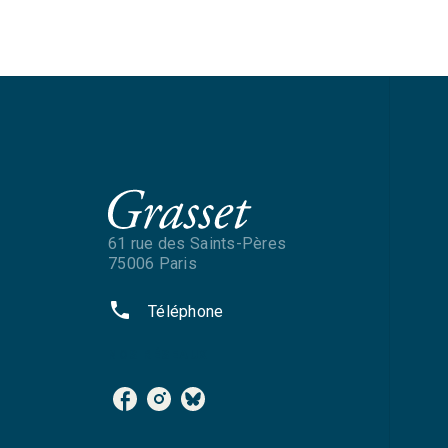
61 rue des Saints-Pères
75006 Paris
phone
Téléphone
NOS RÉSEAUX