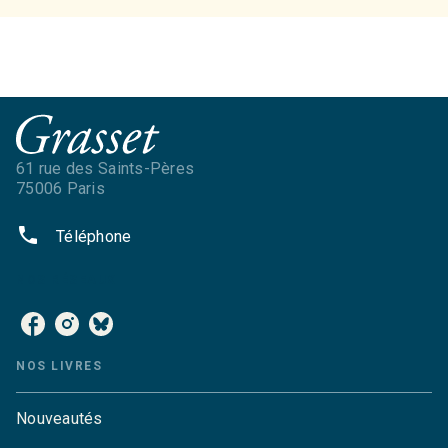
61 rue des Saints-Pères
75006 Paris
phone
Téléphone
NOS RÉSEAUX
NOS LIVRES
Nouveautés