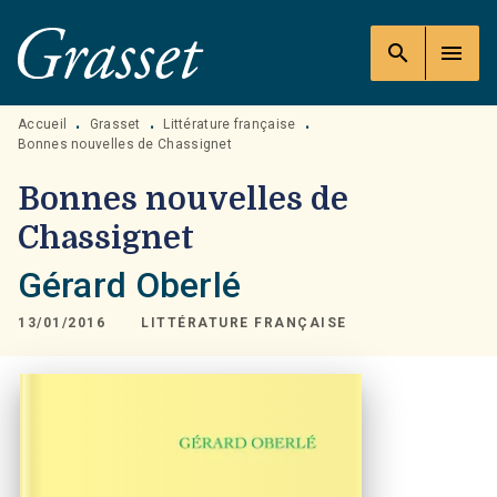
MENU
RECHERCHE
CONTENU
search
menu
PIED DE PAGE
Accueil
Grasset
Littérature française
•
•
•
Bonnes nouvelles de Chassignet
Bonnes nouvelles de
Chassignet
Gérard Oberlé
13/01/2016
LITTÉRATURE FRANÇAISE