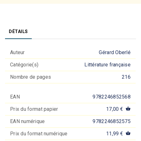
DÉTAILS
Auteur
Gérard Oberlé
Catégorie(s)
Littérature française
Nombre de pages
216
EAN
9782246852568
Prix du format papier
17,00 €
shopping_basket
EAN numérique
9782246852575
Prix du format numérique
11,99 €
shopping_basket