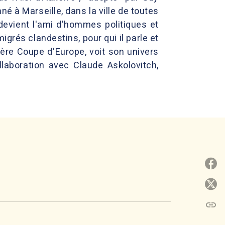
é à Marseille, dans la ville de toutes
 devient l'ami d'hommes politiques et
igrés clandestins, pour qui il parle et
emière Coupe d'Europe, voit son univers
ollaboration avec Claude Askolovitch,
P
P
link
C