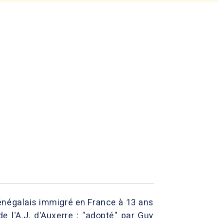
r sénégalais immigré en France à 13 ans
e l'A.J. d'Auxerre ; "adopté" par Guy