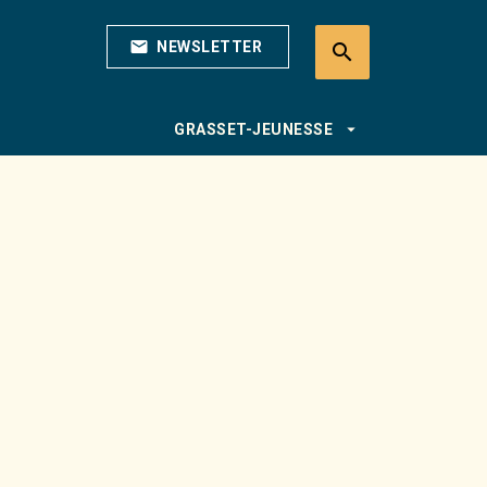
mail
NEWSLETTER
search
search
arrow_drop_down
GRASSET-JEUNESSE