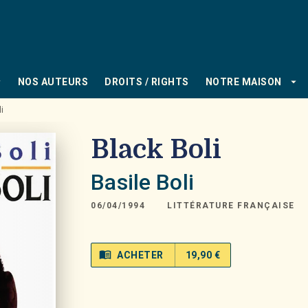
PIED DE PAGE
_down
arrow_drop_down
NOS AUTEURS
DROITS / RIGHTS
NOTRE MAISON
i
Black Boli
Basile Boli
06/04/1994
LITTÉRATURE FRANÇAISE
menu_book
ACHETER
19,90 €