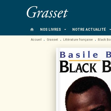
MENU
RECHERCHE
CONTENU
home
arrow_drop_down
arrow_drop
NOS LIVRES
NOTRE ACTUALITÉ
Accueil
Grasset
Littérature française
Black Bol
•
•
•