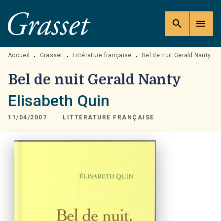
MENU
RECHERCHE
CONTENU
search
menu
PIED DE PAGE
Accueil
Grasset
Littérature française
Bel de nuit Gerald Nanty
•
•
•
Bel de nuit Gerald Nanty
Elisabeth Quin
11/04/2007
LITTÉRATURE FRANÇAISE