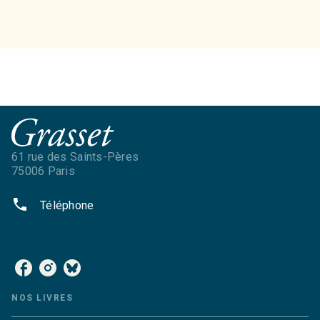
61 rue des Saints-Pères
75006 Paris
phone
Téléphone
NOS RÉSEAUX
NOS LIVRES