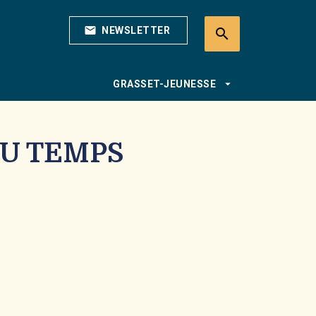
mail
NEWSLETTER
search
search
arrow_drop_down
GRASSET-JEUNESSE
DU TEMPS