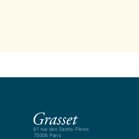
61 rue des Saints-Pères
75006 Paris