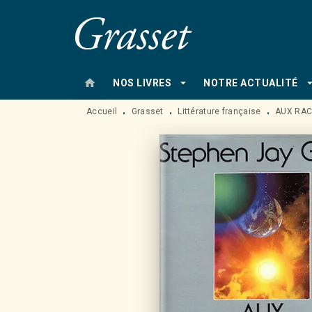
MENU
RECHERCHE
CONTENU
home
arrow_drop_down
arrow_drop
NOS LIVRES
NOTRE ACTUALITÉ
Accueil
Grasset
Littérature française
AUX RAC
•
•
•