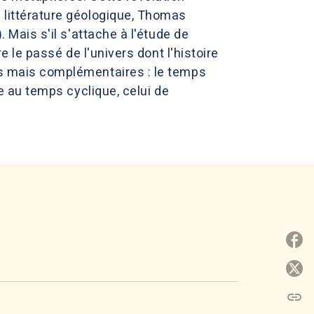
a littérature géologique, Thomas
. Mais s'il s'attache à l'étude de
re le passé de l'univers dont l'histoire
tes mais complémentaires : le temps
se au temps cyclique, celui de
P
P
link
C