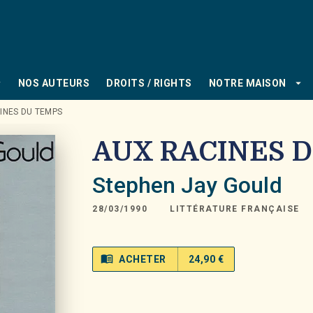
PIED DE PAGE
_down
arrow_drop_down
NOS AUTEURS
DROITS / RIGHTS
NOTRE MAISON
INES DU TEMPS
AUX RACINES 
Stephen Jay Gould
28/03/1990
LITTÉRATURE FRANÇAISE
menu_book
ACHETER
24,90 €