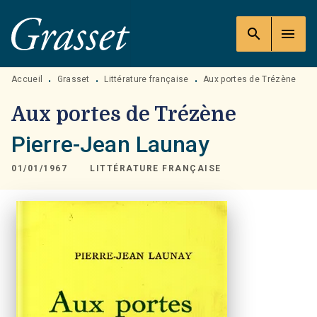
MENU
RECHERCHE
CONTENU
search
menu
PIED DE PAGE
Accueil
Grasset
Littérature française
Aux portes de Trézène
•
•
•
Aux portes de Trézène
Pierre-Jean Launay
01/01/1967
LITTÉRATURE FRANÇAISE