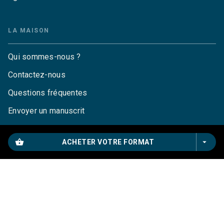
LA MAISON
Qui sommes-nous ?
Contactez-nous
Questions fréquentes
Envoyer un manuscrit
Service de presse
shopping_basket
arrow_drop_down
ACHETER VOTRE FORMAT
Droits
Mentions légales
CGU