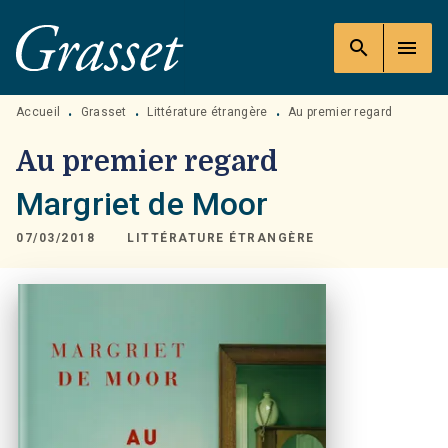
MENU
RECHERCHE
CONTENU
search
menu
PIED DE PAGE
Accueil
Grasset
Littérature étrangère
Au premier regard
•
•
•
Au premier regard
Margriet de Moor
07/03/2018
LITTÉRATURE ÉTRANGÈRE