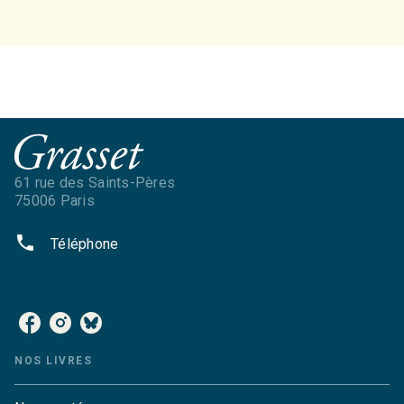
61 rue des Saints-Pères
75006 Paris
phone
Téléphone
NOS RÉSEAUX
NOS LIVRES