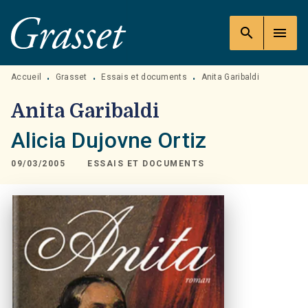
MENU
RECHERCHE
CONTENU
search
menu
PIED DE PAGE
Accueil
Grasset
Essais et documents
Anita Garibaldi
•
•
•
Anita Garibaldi
Alicia Dujovne Ortiz
09/03/2005
ESSAIS ET DOCUMENTS