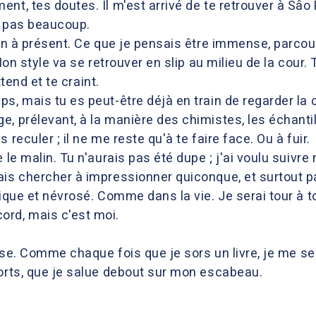
nt, tes doutes. Il m'est arrivé de te retrouver à Sâo P
is pas beaucoup.
ion à présent. Ce que je pensais être immense, parcou
Mon style va se retrouver en slip au milieu de la cour. 
ttend et te craint.
, mais tu es peut-être déjà en train de regarder la cou
, prélevant, à la manière des chimistes, les échantill
 reculer ; il ne me reste qu'à te faire face. Ou à fuir.
 le malin. Tu n'aurais pas été dupe ; j'ai voulu suivr
is chercher à impressionner quiconque, et surtout pas 
rique et névrosé. Comme dans la vie. Je serai tour à 
ord, mais c'est moi.
aisse. Comme chaque fois que je sors un livre, je me 
morts, que je salue debout sur mon escabeau.