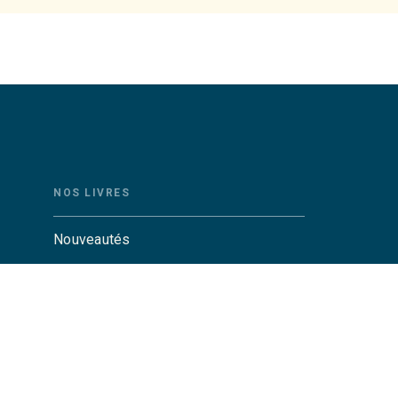
NOS LIVRES
Nouveautés
Auteurs
Catalogue Grasset
Catalogue Grasset-Jeunesse
Actualités