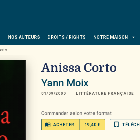
PIED DE PAGE
_down
arrow_drop_down
NOS AUTEURS
DROITS / RIGHTS
NOTRE MAISON
orto
Anissa Corto
Yann Moix
01/09/2000
LITTÉRATURE FRANÇAISE
Commander selon votre format
menu_book
tablet_mac
ACHETER
19,40 €
TÉLÉCH