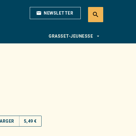
mail
NEWSLETTER
search
search
arrow_drop_down
GRASSET-JEUNESSE
ARGER
5,49 €