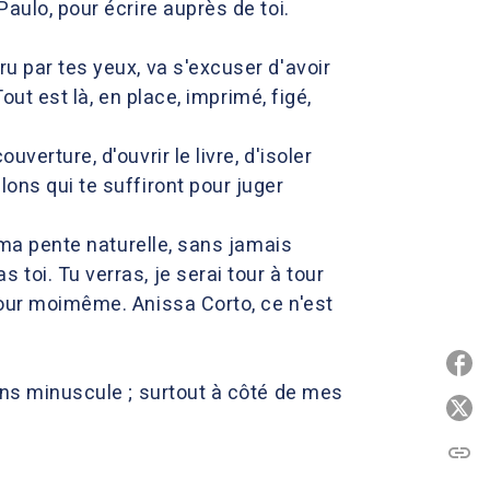
aulo, pour écrire auprès de toi.
ru par tes yeux, va s'excuser d'avoir
Tout est là, en place, imprimé, figé,
verture, d'ouvrir le livre, d'isoler
ons qui te suffiront pour juger
e ma pente naturelle, sans jamais
toi. Tu verras, je serai tour à tour
tour moimême. Anissa Corto, ce n'est
P
sens minuscule ; surtout à côté de mes
P
link
C