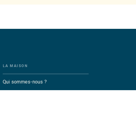
LA MAISON
Qui sommes-nous ?
Contactez-nous
Questions fréquentes
Envoyer un manuscrit
Service de presse