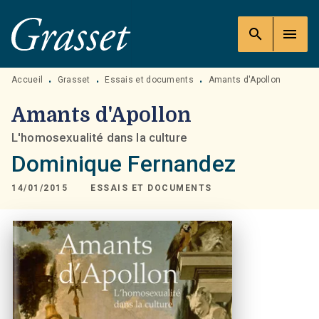
MENU
RECHERCHE
CONTENU
search
menu
PIED DE PAGE
Accueil
Grasset
Essais et documents
Amants d'Apollon
•
•
•
Amants d'Apollon
L'homosexualité dans la culture
Dominique Fernandez
14/01/2015
ESSAIS ET DOCUMENTS