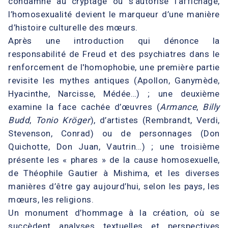
condamne au cryptage ou s’autorise l’affichage,
l’homosexualité devient le marqueur d’une manière
d’histoire culturelle des mœurs.
Après une introduction qui dénonce la
responsabilité de Freud et des psychiatres dans le
renforcement de l'homophobie, une première partie
revisite les mythes antiques (Apollon, Ganymède,
Hyacinthe, Narcisse, Médée…) ; une deuxième
examine la face cachée d’œuvres (
Armance
,
Billy
Budd
,
Tonio Kröger
), d’artistes (Rembrandt, Verdi,
Stevenson, Conrad) ou de personnages (Don
Quichotte, Don Juan, Vautrin…) ; une troisième
présente les « phares » de la cause homosexuelle,
de Théophile Gautier à Mishima, et les diverses
manières d’être gay aujourd’hui, selon les pays, les
mœurs, les religions.
Un monument d’hommage à la création, où se
succèdent analyses textuelles et perspectives