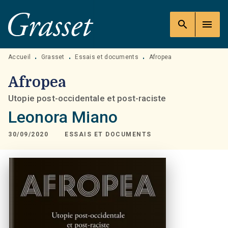
MENU
RECHERCHE
CONTENU
search
menu
PIED DE PAGE
Accueil
Grasset
Essais et documents
Afropea
•
•
•
Afropea
Utopie post-occidentale et post-raciste
Leonora Miano
30/09/2020
ESSAIS ET DOCUMENTS