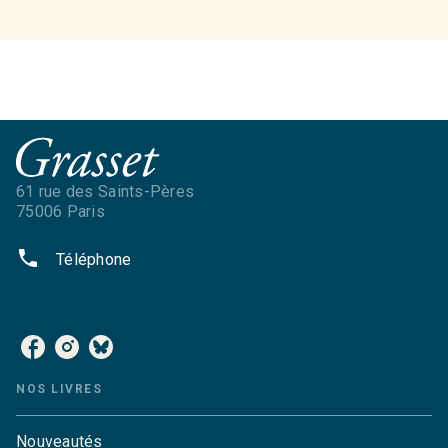
61 rue des Saints-Pères
75006 Paris
phone
Téléphone
NOS RÉSEAUX
NOS LIVRES
Nouveautés