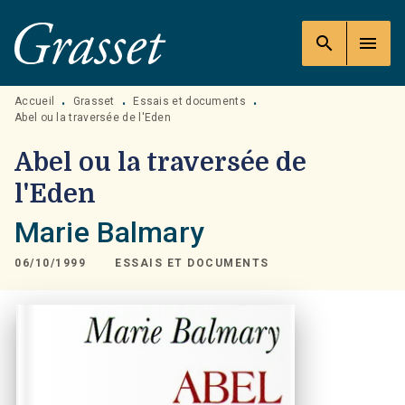
MENU
RECHERCHE
CONTENU
search
menu
PIED DE PAGE
Accueil
Grasset
Essais et documents
•
•
•
Abel ou la traversée de l'Eden
Abel ou la traversée de
l'Eden
Marie Balmary
06/10/1999
ESSAIS ET DOCUMENTS