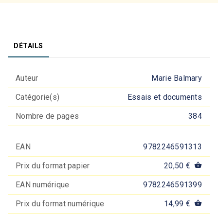
DÉTAILS
Auteur
Marie Balmary
Catégorie(s)
Essais et documents
Nombre de pages
384
EAN
9782246591313
Prix du format papier
20,50 €
shopping_basket
EAN numérique
9782246591399
Prix du format numérique
14,99 €
shopping_basket